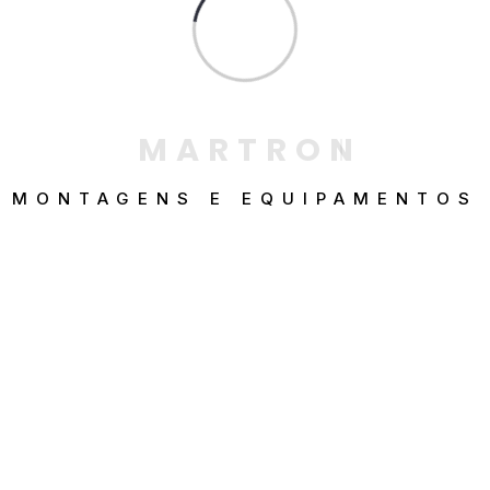
clientes é um de nossos
objetivos.
M
A
R
T
R
O
N
MONTAGENS E EQUIPAMENTOS